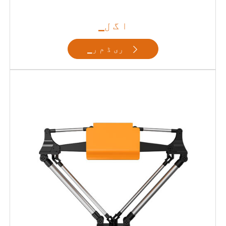
▁ا گ ل
▁ری ڈ م ر
