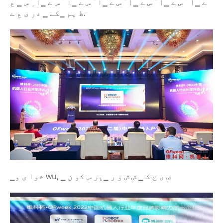
ے ▁ا ُ س ے ▁ا ُ س ے ▁ا ُ س ے ▁ا ُ س ے ▁ا ُ س ے ▁ا ِ س ▁ ع
ظ یم ▁کے ▁ ذر ی ع ے.
▁خوا ی و wu, ▁ ص ی ج ک ▁ ش ش و ر ▁پر س کو ن