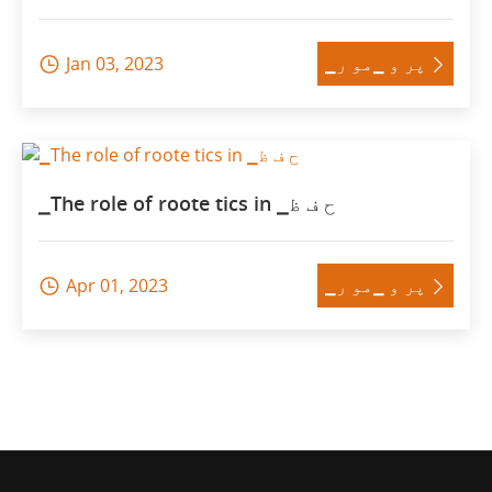
▁پر و ▁مو ر
Jan 03, 2023


▁The role of roote tics in ▁ح ف ظ
▁پر و ▁مو ر
Apr 01, 2023

