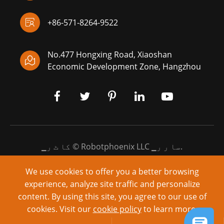

+86-571-8264-9522
No.477 Hongxing Road, Xiaoshan

Economic Development Zone, Hangzhou
▁سا ر ر.
Robotphoenix LLC
▁کا ٹ ر ©
▁اس ٹی ٹ ر
|
▁مز ی و
We use cookies to offer you a better browsing
experience, analyze site traffic and personalize
▁پر و وی ری ڈ بی:
content. By using this site, you agree to our use of
cookies. Visit our
cookie policy
to learn more.