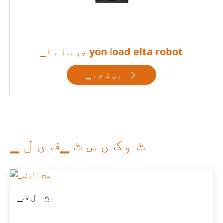
▁جو سا سا yon load elta robot
▁ری ڈ م ر

▁ ٹ وک ی س ٹ ▁ف ی ل
▁مخ ال ف