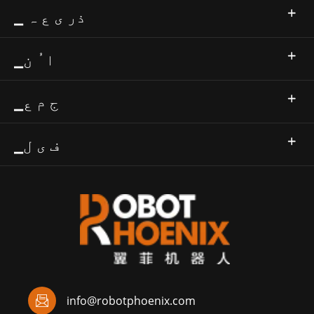
▁ ذر ی ع ہ
▁ا ُ ن
▁ج م ع
▁ف ی ل

info@robotphoenix.com