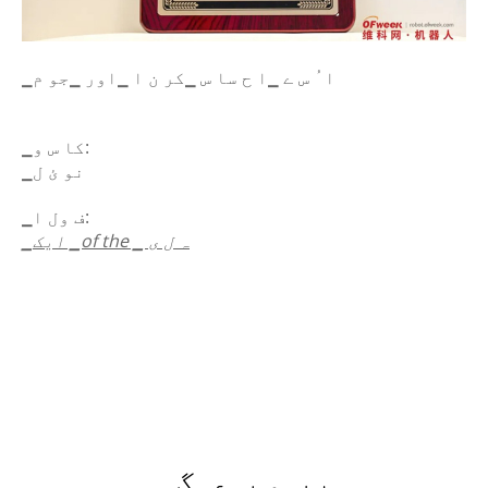
▁ا ُ س ے ▁ا ح سا س ▁کر ن ا ▁اور ▁جو م
▁کا س و:
▁نو ئ ل
▁ف ول ا:
▁ایک ▁of the ▁ ہ ل ی
▁پر و پ ی گ