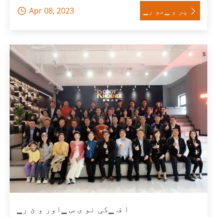
▁پر و ▁مو ر
Apr 08, 2023


▁ا ف ▁کی نو ی س ▁اور و ئ ر