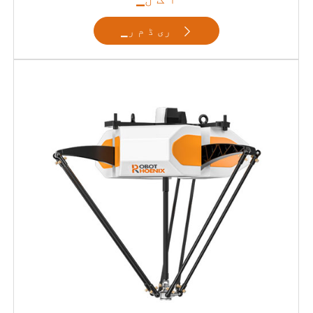
▁ری ڈ م ر
