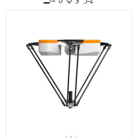
▁ا گ ل